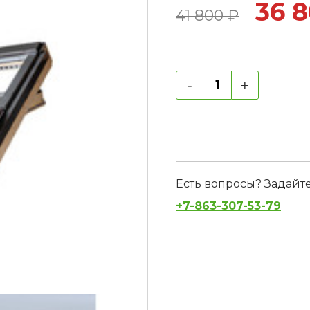
36 
41 800
₽
-
+
Есть вопросы? Задайт
+7-863-307-53-79